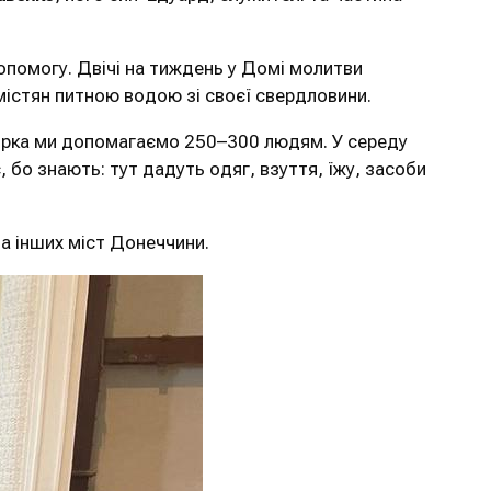
помогу. Двічі на тиждень у Домі молитви
 містян питною водою зі своєї свердловини.
торка ми допомагаємо 250–300 людям. У середу
 бо знають: тут дадуть одяг, взуття, їжу, засоби
та інших міст Донеччини.