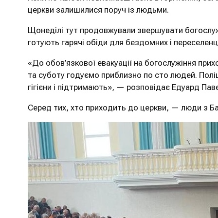
церкви залишилися поруч із людьми.
Щонеділі тут продовжували звершувати богослуж
готують гарячі обіди для бездомних і переселенц
«До обов’язкової евакуації на богослужіння пр
та суботу годуємо приблизно по сто людей. Поліці
гігієни і підтримають», — розповідає Едуард Пав
Серед тих, хто приходить до церкви, — люди з Ба