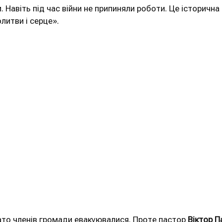
. Навіть під час війни не припиняли роботи. Це історична
литви і серце».
то членів громади евакуювалися. Проте пастор
Віктор П