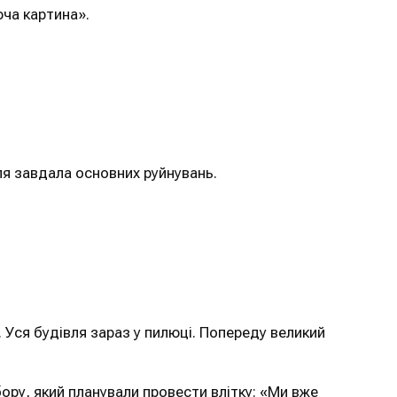
юча картина».
ля завдала основних руйнувань.
 Уся будівля зараз у пилюці. Попереду великий
ру, який планували провести влітку: «Ми вже