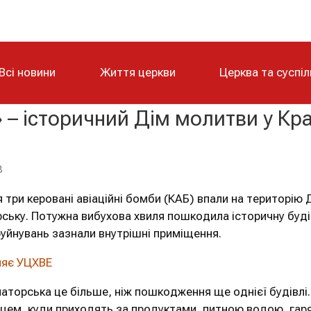
Всі новини
Життя церкви
Церква та суспі
– історичний Дім молитви у Кр
8
я три керовані авіаційні бомби (КАБ) впали на територі
ську. Потужна вибухова хвиля пошкодила історичну будів
руйнувань зазнали внутрішні приміщення.
ляє УЦХВЕ
аторська це більше, ніж пошкодження ще однієї будівлі.
сцем, куди приходять за продуктами, питною водою, гар