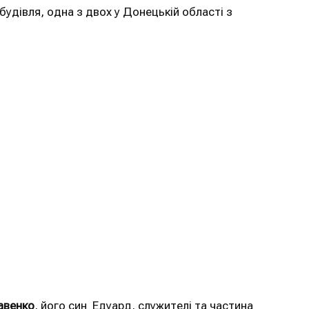
 будівля, одна з двох у Донецькій області з
авенко
, його син Едуард, служителі та частина