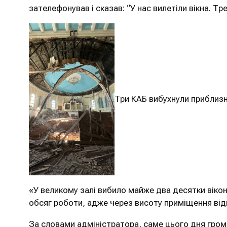
зателефонував і сказав: “У нас вилетіли вікна. Т
Три КАБ вибухнули приблизн
«У великому залі вибило майже два десятки вікон
обсяг роботи, адже через висоту приміщення ві
За словами адміністратора, саме цього дня гром