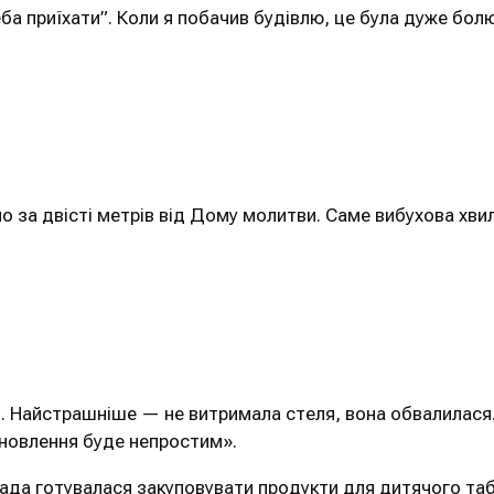
реба приїхати”. Коли я побачив будівлю, це була дуже бол
о за двісті метрів від Дому молитви. Саме вибухова хви
. Найстрашніше — не витримала стеля, вона обвалилася.
дновлення буде непростим».
ада готувалася закуповувати продукти для дитячого табо