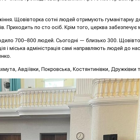
іння. Щовівторка сотні людей отримують гуманітарну до
ів. Приходить по сто осіб. Крім того, церква забезпечує
иходило 700–800 людей. Сьогодні — близько 300. Щовів
я і міська адміністрація самі направляють людей до нас,
енко.
хмута, Авдіївки, Покровська, Костянтинівки, Дружківки 