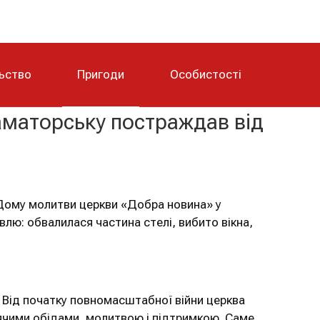
льство
Пригоди
Особистості
аматорську постраждав від
ю Дому молитви церкви «Добра новина» у
лю: обвалилася частина стелі, вибито вікна,
 Від початку повномасштабної війни церква
ячими обідами, молитвою і підтримкою. Саме