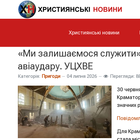
Християнські новини
«Ми залишаємося служити» 
авіаудару. УЦХВЕ
Категорія:
Пригоди
04 липня 2026
Перегляди: 8
30 червн
Краматор
значних 
Повідом
Для Крам
стала мі