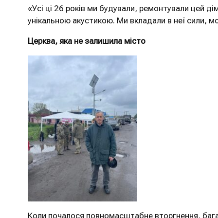
«Усі ці 26 років ми будували, ремонтували цей дім
унікальною акустикою. Ми вкладали в неї сили, мо
Церква, яка не залишила місто
Коли почалося повномасштабне вторгнення, бага