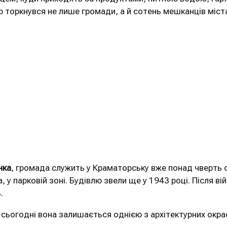
р торкнувся не лише громади, а й сотень мешканців міста
нка
, громада служить у Краматорську вже понад чверть 
у парковій зоні. Будівлю звели ще у 1943 році. Після вій
.
 сьогодні вона залишається однією з архітектурних окрас