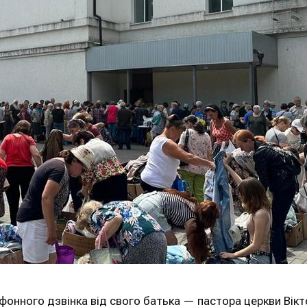
фонного дзвінка від свого батька — пастора церкви Вікто