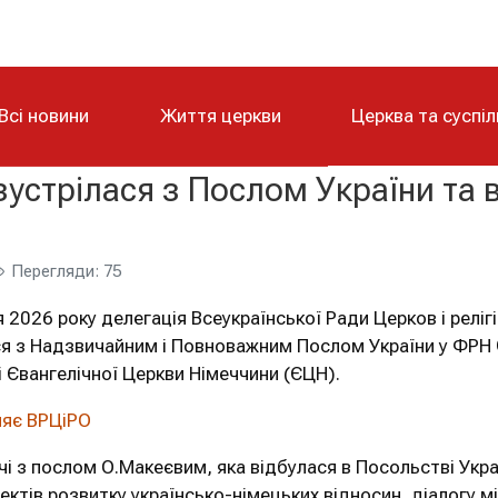
Всі новини
Життя церкви
Церква та суспі
зустрілася з Послом України та 
Перегляди: 75
 2026 року делегація Всеукраїнської Ради Церков і релігі
ся з Надзвичайним і Повноважним Послом України у ФРН
і Євангелічної Церкви Німеччини (ЄЦН).
яє ВРЦіРО
чі з послом О.Макеєвим, яка відбулася в Посольстві Украї
ектів розвитку українсько-німецьких відносин, діалогу 