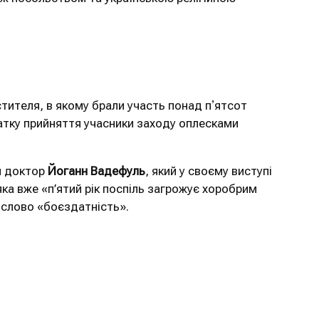
тителя, в якому брали участь понад пʼятсот
очатку прийняття учасники заходу оплесками
и доктор
Йоганн Вадефуль
, який у своєму виступі
яка вже «п’ятий рік поспіль загрожує хоробрим
 слово «боєздатність».