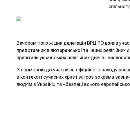
спільното
Вечором того ж дня делегація ВРЦіРО взяла участ
представників лютеранської та інших релігійних 
привітали українських релігійних діячів і вислови
З промовою до учасників офіційного заходу зве
в контексті сучасних криз і загроз зокрема зазн
людям в Україні» та «безпеці всього європейсько