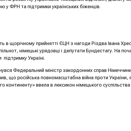
ю у ФРН та підтримки українських біженців.
ь в щорічному прийнятті ЄЦН з нагоди Різдва Івана Хрес
спільнот, німецькі урядовці і депутати Бундестагу. На п
ли підтримку Україні.
рнувся Федеральний міністр закордонних справ Німеччин
ачив, що російська повномасштабна війна проти України, 
го континенту» ввела в лексикон німецького суспільства