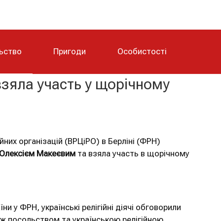
льство
Пригоди
Особистості
взяла участь у щорічному
йних організацій (ВРЦіРО) в Берліні (ФРН)
Олексієм Макеєвим
та взяла участь в щорічному
ни у ФРН, українські релігійні діячі обговорили
між посольством та українською релігійною