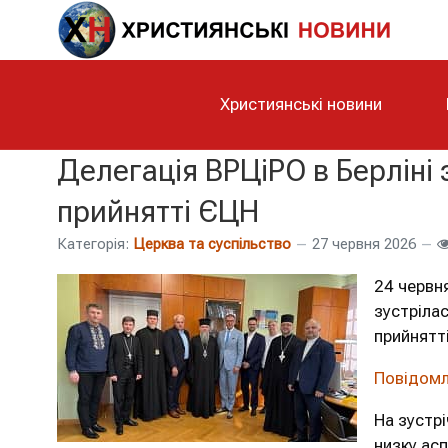
Християнські новини
Делегація ВРЦіРО в Берліні 
прийнятті ЄЦН
Категорія:
Церква та суспільство
27 червня 2026
24 червня
зустріла
прийнятт
Повідомл
На зустрі
низку асп