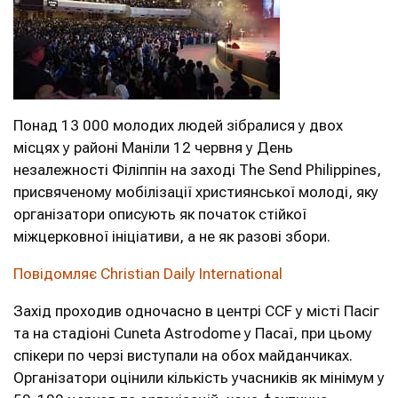
Понад 13 000 молодих людей зібралися у двох
місцях у районі Маніли 12 червня у День
незалежності Філіппін на заході The Send Philippines,
присвяченому мобілізації християнської молоді, яку
організатори описують як початок стійкої
міжцерковної ініціативи, а не як разові збори.
Повідомляє Christian Daily International
Захід проходив одночасно в центрі CCF у місті Пасіг
та на стадіоні Cuneta Astrodome у Пасаї, при цьому
спікери по черзі виступали на обох майданчиках.
Організатори оцінили кількість учасників як мінімум у