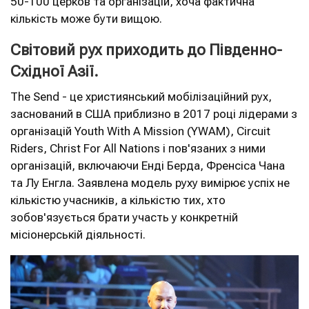
50-100 церков та організацій, хоча фактична
кількість може бути вищою.
Світовий рух приходить до Південно-
Східної Азії.
The Send - це християнський мобілізаційний рух,
заснований в США приблизно в 2017 році лідерами з
організацій Youth With A Mission (YWAM), Circuit
Riders, Christ For All Nations і пов'язаних з ними
організацій, включаючи Енді Берда, Френсіса Чана
та Лу Енгла. Заявлена ​​модель руху вимірює успіх не
кількістю учасників, а кількістю тих, хто
зобов'язується брати участь у конкретній
місіонерській діяльності.