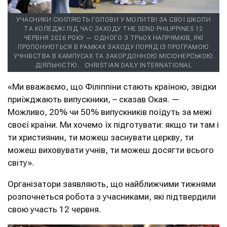
УЧАСНИКИ СХИЛЯЮТЬ ГОЛОВИ У МОЛИТВІ ЗА СВОЇ ШКОЛИ
ТА КОЛЕДЖІ ПІД ЧАС ЗАХОДУ THE SEND PHILIPPINES 12
ЧЕРВНЯ 2026 РОКУ — ОДНОГО З ТРЬОХ НАПРЯМКІВ, ЯКІ
ПРОПОНУЮТЬСЯ В РАМКАХ ЗАХОДУ ПОРЯД ІЗ ПРОГРАМОЮ
УЧНІВСТВА В КАМПУСАХ ТА ЗАКОРДОННОЮ МІСІОНЕРСЬКОЮ
ДІЯЛЬНІСТЮ.
CHRISTIAN DAILY INTERNATIONAL
«Ми вважаємо, що Філіппіни стають країною, звідки
приїжджають випускники, – сказав Окая. —
Можливо, 20% чи 50% випускників поїдуть за межі
своєї країни. Ми хочемо їх підготувати: якщо ти там і
ти християнин, ти можеш заснувати церкву, ти
можеш виховувати учнів, ти можеш досягти всього
світу».
Організатори заявляють, що найближчими тижнями
розпочнеться робота з учасниками, які підтвердили
свою участь 12 червня.