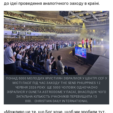
до ідеї проведення аналогічного заходу в країні.
ПОНАД 8000 МОЛОДИХ ХРИСТИЯН ЗІБРАЛИСЯ У ЦЕНТРІ CCF У
МІСТІ ПАСІГ ПІД ЧАС ЗАХОДУ THE SEND PHILIPPINES 12
ЧЕРВНЯ 2026 РОКУ. ЩЕ 5000 ЧОЛОВІК ОДНОЧАСНО
ЗІБРАЛИСЯ У CUNETA ASTRODOME У ПАСАЇ, ВНАСЛІДОК ЧОГО
ЗАГАЛЬНА КІЛЬКІСТЬ УЧАСНИКІВ ПЕРЕВИЩИЛА 13
000.
CHRISTIAN DAILY INTERNATIONAL
«Можливо це те, що Бог хоче, щоб ми зробили тут,