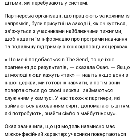
дітьми, які перебувають у системі.
Партнерські організації, що працюють за кожним із
напрямків, були присутні на заході і, як очікується,
зв'яжуться з учасниками найближчими тижнями,
щоб надати їм інформацію про програми навчання
та подальшу підтримку в їхніх відповідних церквах.
«Що мені подобається в The Send, то це їхнє
прагнення до результатів, — сказала Окая. — Якщо
ці молоді люди кажуть «так» — навіть якщо вони з
іншої церкви, ми готові їх навчити, а потім вони
повертаються до своєї церкви і займаються
служінням у кампусі. У нас також є партнери, які
займаються вихованням сиріт, допомагають дітям,
які потребують, знайти сім'ю в майбутньому».
Окая зазначила, що ця модель навмисно має
міжконфесійний характер: учасники повертаються