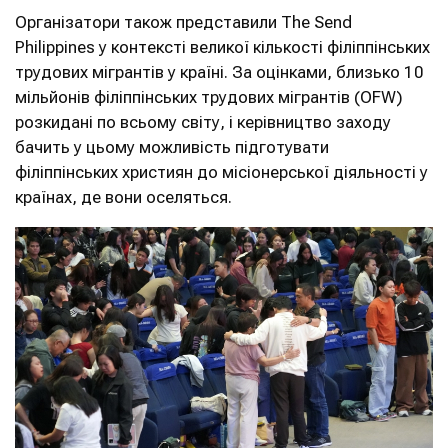
Організатори також представили The Send
Philippines у контексті великої кількості філіппінських
трудових мігрантів у країні. За оцінками, близько 10
мільйонів філіппінських трудових мігрантів (OFW)
розкидані по всьому світу, і керівництво заходу
бачить у цьому можливість підготувати
філіппінських християн до місіонерської діяльності у
країнах, де вони оселяться.