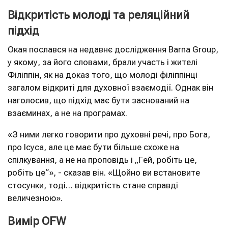
Відкритість молоді та реляційний
підхід
Окая послався на недавнє дослідження Barna Group,
у якому, за його словами, брали участь і жителі
Філіппін, як на доказ того, що молоді філіппінці
загалом відкриті для духовної взаємодії. Однак він
наголосив, що підхід має бути заснований на
взаєминах, а не на програмах.
«З ними легко говорити про духовні речі, про Бога,
про Ісуса, але це має бути більше схоже на
спілкування, а не на проповідь і „Гей, робіть це,
робіть це“», - сказав він. «Щойно ви встановите
стосунки, тоді… відкритість стане справді
величезною».
Вимір OFW