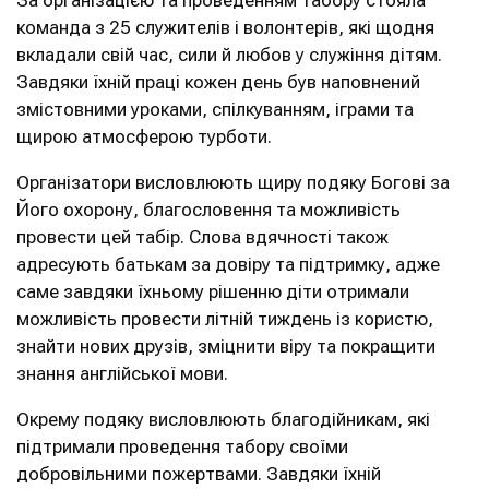
За організацією та проведенням табору стояла
команда з 25 служителів і волонтерів, які щодня
вкладали свій час, сили й любов у служіння дітям.
Завдяки їхній праці кожен день був наповнений
змістовними уроками, спілкуванням, іграми та
щирою атмосферою турботи.
Організатори висловлюють щиру подяку Богові за
Його охорону, благословення та можливість
провести цей табір. Слова вдячності також
адресують батькам за довіру та підтримку, адже
саме завдяки їхньому рішенню діти отримали
можливість провести літній тиждень із користю,
знайти нових друзів, зміцнити віру та покращити
знання англійської мови.
Окрему подяку висловлюють благодійникам, які
підтримали проведення табору своїми
добровільними пожертвами. Завдяки їхній