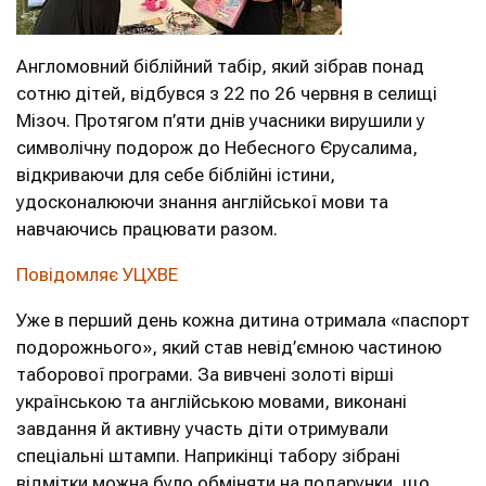
Англомовний біблійний табір, який зібрав понад
сотню дітей, відбувся з 22 по 26 червня в селищі
Мізоч. Протягом п’яти днів учасники вирушили у
символічну подорож до Небесного Єрусалима,
відкриваючи для себе біблійні істини,
удосконалюючи знання англійської мови та
навчаючись працювати разом.
Повідомляє УЦХВЕ
Уже в перший день кожна дитина отримала «паспорт
подорожнього», який став невід’ємною частиною
таборової програми. За вивчені золоті вірші
українською та англійською мовами, виконані
завдання й активну участь діти отримували
спеціальні штампи. Наприкінці табору зібрані
відмітки можна було обміняти на подарунки, що